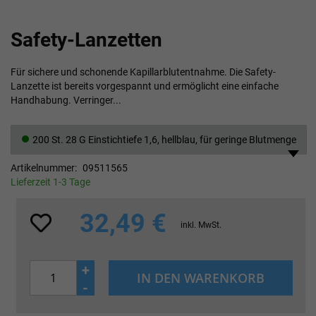
Zum
Safety-Lanzetten
Anfang
der
Bildgalerie
Für sichere und schonende Kapillarblutentnahme. Die Safety-
springen
Lanzette ist bereits vorgespannt und ermöglicht eine einfache
Handhabung. Verringer...
200 St. 28 G Einstichtiefe 1,6, hellblau, für geringe Blutmenge
Artikelnummer
09511565
Lieferzeit 1-3 Tage
32,49 €
inkl. MwSt.
+
IN DEN WARENKORB
-