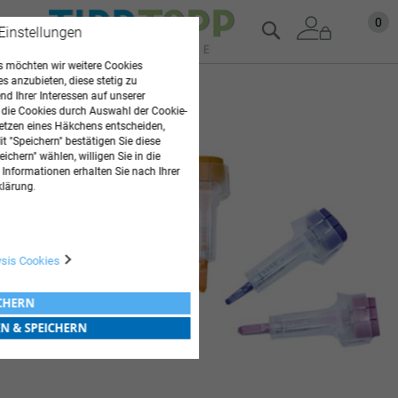
Zum
Mein
0
Suche
 Einstellungen
Inhalt
springen
 möchten wir weitere Cookies
es anzubieten, diese stetig zu
Zum
d Ihrer Interessen auf unserer
Ende
 die Cookies durch Auswahl der Cookie-
der
etzen eines Häkchens entscheiden,
t "Speichern" bestätigen Sie diese
Bildgalerie
ichern" wählen, willigen Sie in die
springen
 Informationen erhalten Sie nach Ihrer
klärung.
ysis Cookies
ICHERN
EN & SPEICHERN