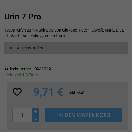
Zum
Urin 7 Pro
Anfang
der
Bildgalerie
Teststreifen zum Nachweis von Glukose, Keton, Eiweiß, Nitrit, Blut,
springen
pH-Wert und Leukozyten im Harn.
100 St. Teststreifen
Artikelnummer
09410491
Lieferzeit 1-3 Tage
9,71 €
inkl. MwSt.
+
IN DEN WARENKORB
-