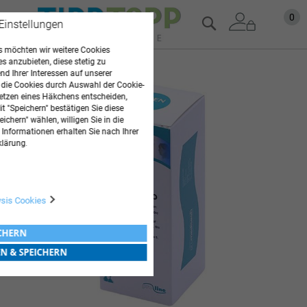
Zum
Mein
0
Suche
 Einstellungen
Inhalt
springen
 möchten wir weitere Cookies
es anzubieten, diese stetig zu
Zum
d Ihrer Interessen auf unserer
Ende
 die Cookies durch Auswahl der Cookie-
der
etzen eines Häkchens entscheiden,
t "Speichern" bestätigen Sie diese
Bildgalerie
ichern" wählen, willigen Sie in die
springen
 Informationen erhalten Sie nach Ihrer
klärung.
ysis Cookies
ICHERN
EN & SPEICHERN